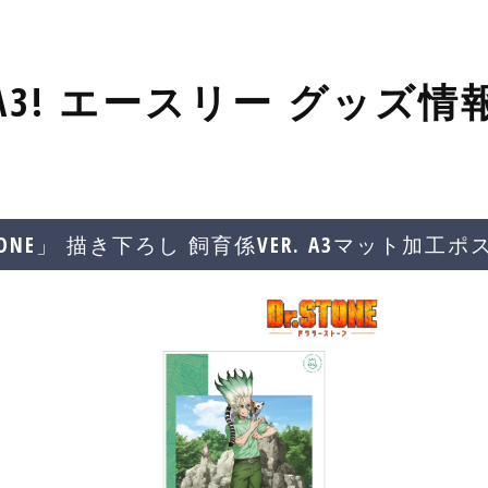
A3! エースリー グッズ情
STONE」 描き下ろし 飼育係VER. A3マット加