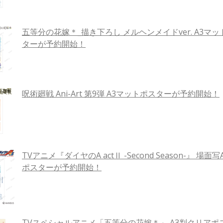
五等分の花嫁＊_描き下ろし メルヘンメイドver. A3マ
ターが予約開始！
呪術廻戦 Ani-Art 第9弾 A3マットポスターが予約開始！
TVアニメ『ダイヤのA actⅡ -Second Season-』 場面
ポスターが予約開始！
TVスペシャルアニメ「五等分の花嫁＊」 A3判クリアポス