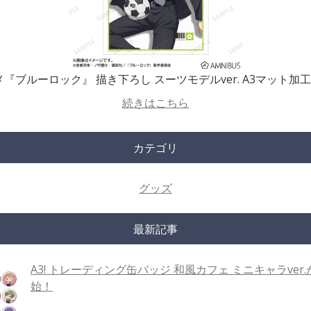
メ『ブルーロック』 描き下ろし スーツモデルver. A3マット加
続きはこちら
カテゴリ
グッズ
最新記事
A3! トレーディング缶バッジ 和風カフェ ミニキャラver
始！