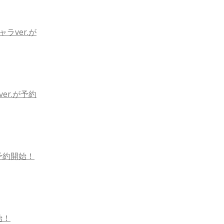
ラver.が
er.が予約
が予約開始！
始！