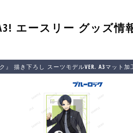
A3! エースリー グッズ情
ク』 描き下ろし スーツモデルVER. A3マッ