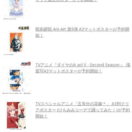
呪術廻戦 Ani-Art 第9弾 A3マットポスターが予約開
始！
TVアニメ『ダイヤのA actⅡ -Second Season-』 場
面写A3マットポスターが予約開始！
TVスペシャルアニメ「五等分の花嫁＊」 A3判クリ
アポスター (けもみみコーデで踊ってみた！)が予約
開始！