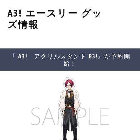
コ
A3! エースリー グッ
ン
テ
ズ情報
ン
ツ
へ
移
『 A3! アクリルスタンド B3!』が予約開
動
始！