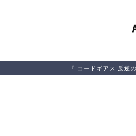
コ
ン
テ
ン
ツ
へ
移
動
『 コードギアス 反逆