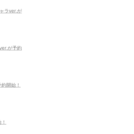
ラver.が
er.が予約
が予約開始！
始！