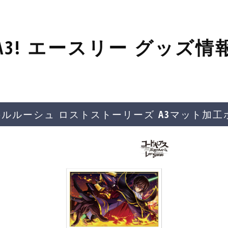
A3! エースリー グッズ情
のルルーシュ ロストストーリーズ A3マット加